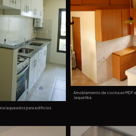
Amoblamiento de cocina en MDF 
Jaquetibá
na laqueados para edificios