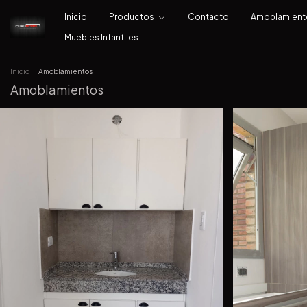
Inicio
Productos
Contacto
Amoblamien
Muebles Infantiles
Inicio
.
Amoblamientos
Amoblamientos