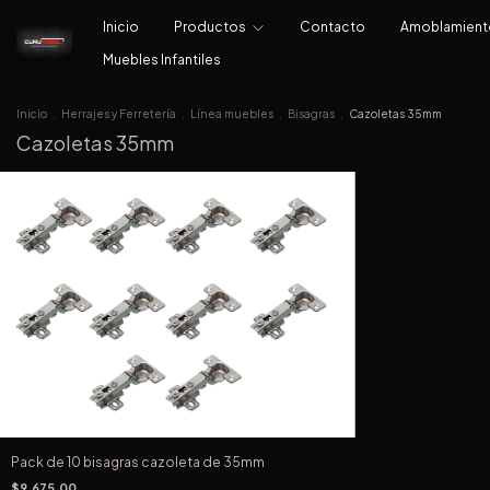
Inicio
Productos
Contacto
Amoblamien
Muebles Infantiles
Inicio
.
Herrajes y Ferretería
.
Línea muebles
.
Bisagras
.
Cazoletas 35mm
Cazoletas 35mm
Pack de 10 bisagras cazoleta de 35mm
$9.675,00