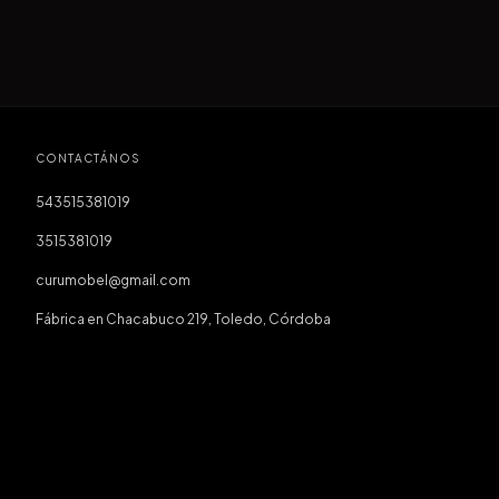
CONTACTÁNOS
543515381019
3515381019
curumobel@gmail.com
Fábrica en Chacabuco 219, Toledo, Córdoba