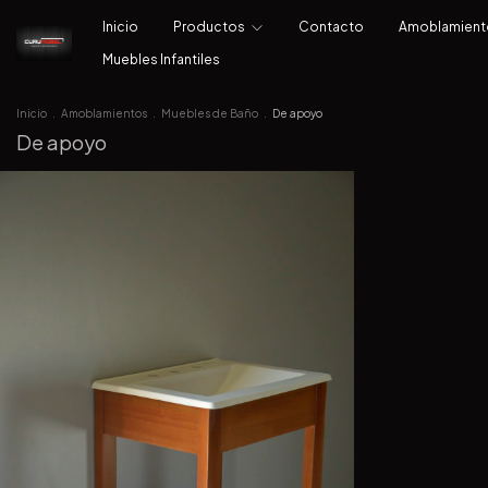
Inicio
Productos
Contacto
Amoblamien
Muebles Infantiles
Inicio
.
Amoblamientos
.
Muebles de Baño
.
De apoyo
De apoyo