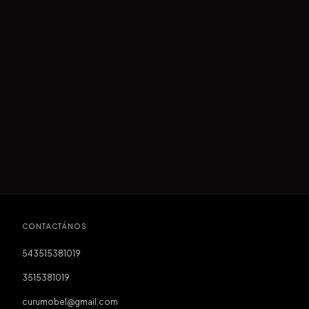
CONTACTÁNOS
543515381019
3515381019
curumobel@gmail.com