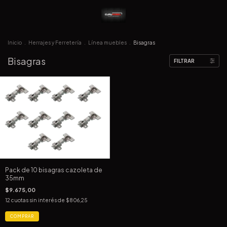
Inicio
.
Herrajes y Ferretería
.
Línea muebles
.
Bisagras
Bisagras
FILTRAR
Pack de 10 bisagras cazoleta de
35mm
$9.675,00
12
cuotas sin interés de
$806,25
COMPRAR