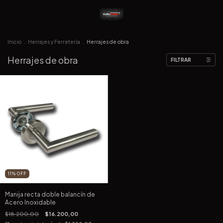
Inicio
.
Herrajes y Ferretería
.
Herrajes de obra
Herrajes de obra
FILTRAR
11
%
OFF
Manija recta doble balancín de
Acero Inoxidable
$18.200,00
$16.200,00