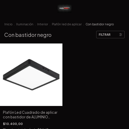
Inicio
.
Iluminación
.
Interior
.
Plafón led de aplicar
.
Con bastidor negro
Con bastidor negro
FILTRAR
Plafón Led Cuadrado de aplicar
con bastidor de ALUMINIO
Negro Luz Fría.
$10.400,00